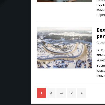
порт
кома
пере
Бе
ра
28.
В на
зимн
«Сне
вось
клас
Фоми
1
2
…
7
»