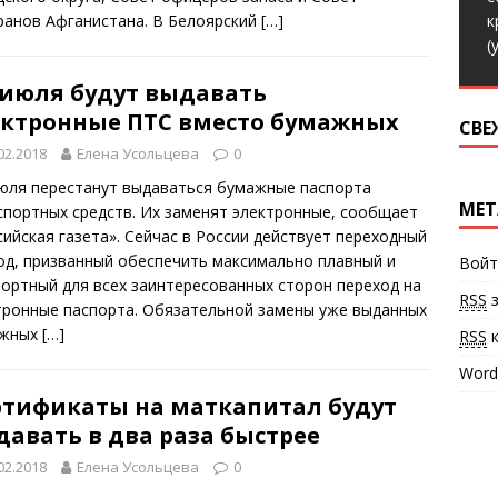
к
ранов Афганистана. В Белоярский
[…]
(
 июля будут выдавать
ектронные ПТС вместо бумажных
СВЕ
02.2018
Елена Усольцева
0
июля перестанут выдаваться бумажные паспорта
МЕТ
спортных средств. Их заменят электронные, сообщает
сийская газета». Сейчас в России действует переходный
од, призванный обеспечить максимально плавный и
Войт
ортный для всех заинтересованных сторон переход на
RSS
з
тронные паспорта. Обязательной замены уже выданных
ажных
[…]
RSS
к
Word
ртификаты на маткапитал будут
авать в два раза быстрее
02.2018
Елена Усольцева
0