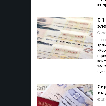
вете
С 1
эл
28.
С 1 
тран
«Рос
пери
комф
элек
бум
Се
выд
28.