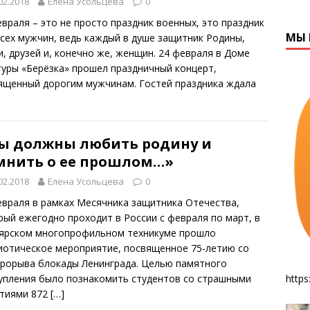
02.2018
Елена Усольцева
0
евраля – это не просто праздник военных, это праздник
МЫ 
всех мужчин, ведь каждый в душе защитник Родины,
и, друзей и, конечно же, женщин. 24 февраля в Доме
туры «Берёзка» прошел праздничный концерт,
ященный дорогим мужчинам. Гостей праздника ждала
ы должны любить родину и
мнить о ее прошлом…»
02.2018
Елена Усольцева
0
евраля в рамках Месячника защитника Отечества,
рый ежегодно проходит в России с февраля по март, в
ярском многопрофильном техникуме прошло
иотическое мероприятие, посвященное 75-летию со
прорыва блокады Ленинграда. Целью памятного
https
упления было познакомить студентов со страшными
тиями 872
[…]