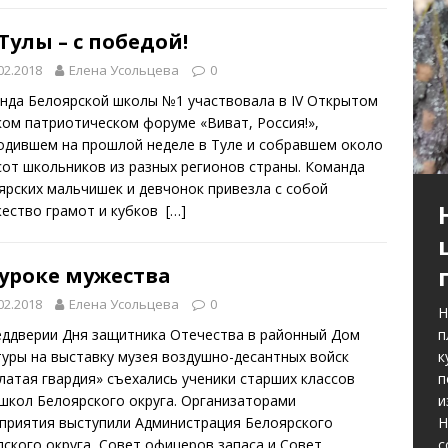
Тулы – с победой!
02.2018
Елена Усольцева
0
нда Белоярской школы №1 участвовала в IV Открытом
ком патриотическом форуме «Виват, Россия!»,
одившем на прошлой неделе в Туле и собравшем около
сот школьников из разных регионов страны. Команда
ярских мальчишек и девчонок привезла с собой
ество грамот и кубков
[…]
 уроке мужества
02.2018
Елена Усольцева
0
Н
п
еддверии Дня защитника Отечества в районный Дом
к
туры на выставку музея воздушно-десантных войск
п
латая гвардия» съехались ученики старших классов
и
 школ Белоярского округа. Организаторами
Н
приятия выступили Администрация Белоярского
с
дского округа, Совет офицеров запаса и Совет