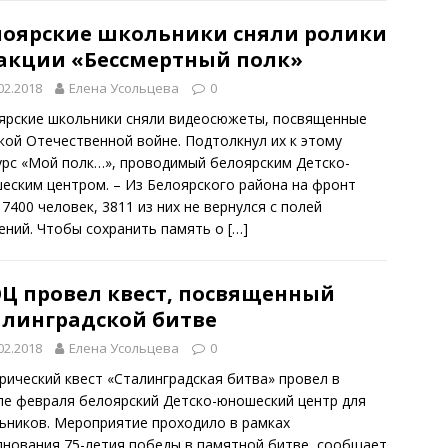
лоярские школьники сняли ролики
 акции «Бессмертный полк»
02.2018
Елена Усольцева
0
ярские школьники сняли видеосюжеты, посвященные
кой Отечественной войне. Подтолкнул их к этому
урс «Мой полк…», проводимый белоярским Детско-
еским центром. – Из Белоярского района на фронт
7400 человек, 3811 из них не вернулся с полей
ений. Чтобы сохранить память о
[…]
Ц провел квест, посвященный
алинградской битве
02.2018
Елена Усольцева
0
рический квест «Сталинградская битва» провел в
ле февраля белоярский Детско-юношеский центр для
ьников. Мероприятие проходило в рамках
днования 75-летия победы в памятной битве, сообщает