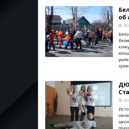
Бе
об
28.
Бело
Вели
конк
юнош
ушли 
сраж
ДЮ
Ст
28.
Исто
нача
школ
праз