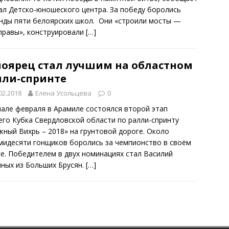
ал Детско-юношеского центра. За победу боролись
нды пяти белоярских школ. Они «строили мосты —
правы», конструировали
[…]
лоярец стал лучшим на областном
лли-спринте
02.2018
Елена Усольцева
0
чале февраля в Арамиле состоялся второй этап
его Кубка Свердловской области по ралли-спринту
жный Вихрь – 2018» на грунтовой дороге. Около
мидесяти гонщиков боролись за чемпионство в своём
се. Победителем в двух номинациях стал Василий
ных из Больших Брусян.
[…]