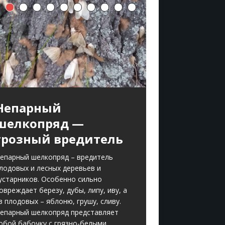
Непарный
шелкопряд —
грозный вредитель
епарный шелкопряд – вредитель
лодовых и лесных деревьев и
устарников. Особенно сильно
овреждает березу, дубы, липу, иву, а
з плодовых – яблоню, грушу, сливу.
епарный шелкопряд представляет
обой бабочку с грязно-белыми