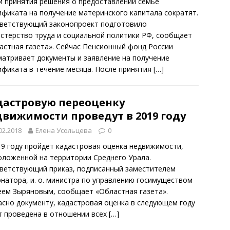
и принятия решения о предоставлении семье
ификата на получение материнского капитала сократят.
ветствующий законопроект подготовило
стерство труда и социальной политики РФ, сообщает
астная газета». Сейчас Пенсионный фонд России
матривает документы и заявление на получение
ификата в течение месяца. После принятия
[…]
дастровую переоценку
движимости проведут в 2019 году
02.2018
Елена Усольцева
0
19 году пройдёт кадастровая оценка недвижимости,
оложенной на территории Среднего Урала.
ветствующий приказ, подписанный заместителем
рнатора, и. о. министра по управлению госимуществом
еем Зыряновым, сообщает «Областная газета».
асно документу, кадастровая оценка в следующем году
т проведена в отношении всех
[…]