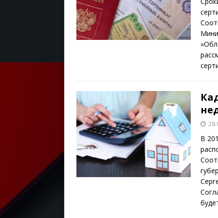
Срок
серт
Соот
Мини
«Обл
расс
серт
Ка
не
28.
В 20
расп
Соот
губе
Серг
Согл
буде