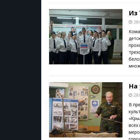
Из 
28.
Кома
детс
прох
трех
бело
множ
На
28.
В пр
куль
«Кры
всех
меро
горо