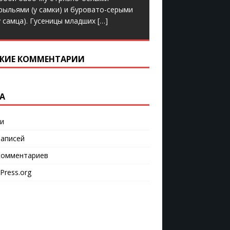
рыльями (у самки) и буровато-серыми
у самца). Гусеницы младших
[…]
ЖИЕ КОММЕНТАРИИ
А
и
аписей
омментариев
Press.org