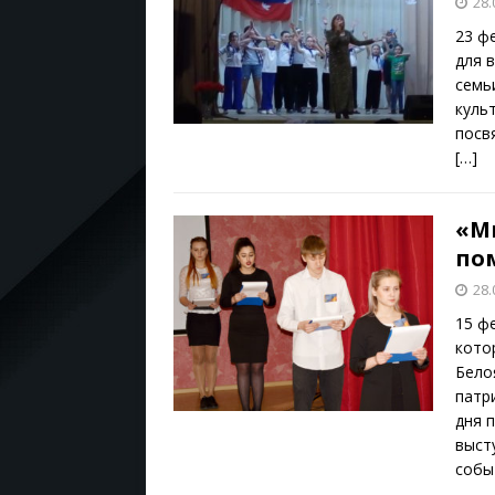
28.
23 ф
для 
семь
куль
посв
[…]
«М
по
28.
15 ф
кото
Бело
патр
дня 
выст
собы