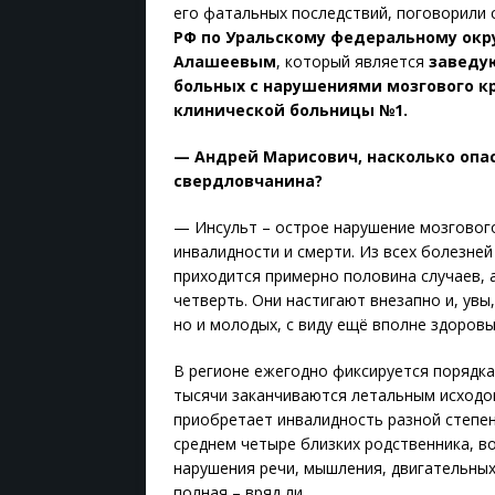
его фатальных последствий, поговорили 
РФ по Уральскому федеральному окр
Алашеевым
, который является
заведу
больных с нарушениями мозгового к
клинической больницы №1.
— Андрей Марисович, насколько опа
свердловчанина?
— Инсульт – острое нарушение мозговог
инвалидности и смерти. Из всех болезне
приходится примерно половина случаев, 
четверть. Они настигают внезапно и, ув
но и молодых, с виду ещё вполне здоров
В регионе ежегодно фиксируется порядка
тысячи заканчиваются летальным исходом
приобретает инвалидность разной степени
среднем четыре близких родственника, во
нарушения речи, мышления, двигательных
полная – вряд ли.