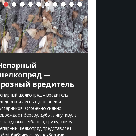
Непарный
шелкопряд —
грозный вредитель
епарный шелкопряд – вредитель
лодовых и лесных деревьев и
устарников. Особенно сильно
овреждает березу, дубы, липу, иву, а
з плодовых – яблоню, грушу, сливу.
епарный шелкопряд представляет
обой бабочку с грязно-белыми