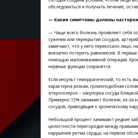
обследоваться и получать лечение, оста
— Какие симптомы должны насторо
— Чаще всего болезнь проявляет себя ос
сужении или перекрытии сосудов, артерий
замечают, что у него перекосило лицо, н
внезапно потерять равновесие. В первые
помощью малоинвазивной операции. Кров
нервные функции сохранятся.
Если инсульт геморрагический, то есть в
характерна резкая, громоподобная голов
атеросклероз – закупорка сосуда бляшкой
Примерно 15% занимают болезни, из-за к
сосудов, приводящие к хроническому на
Небольшой процент занимают редкие заб
целостности перегородки между правыми 
нарушение ритма сердца, на первом обсл