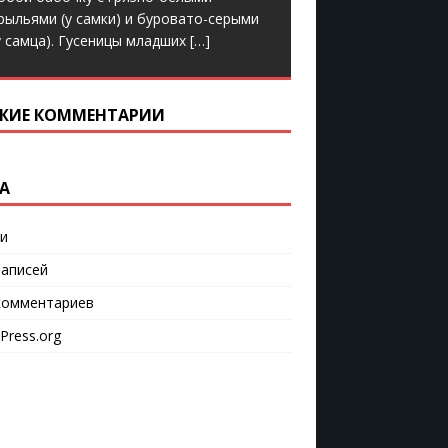
рыльями (у самки) и буровато-серыми
у самца). Гусеницы младших
[…]
ЖИЕ КОММЕНТАРИИ
А
и
аписей
омментариев
Press.org