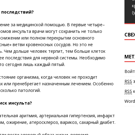
к
 последствий?
(
ение за медицинской помощью. В первые четыре–
омов инсульта врачи могут сохранить не только
СВЕ
и снижении или полном перекрытии основного
сные» ветви кровеносных сосудов. Но это не
. Чем дольше человек терпит, тем больше клеток
МЕТ
лее последствия для нервной системы. Необходимо
то сегодня лишь каждый пятый.
Войт
тояние организма, когда человек не проходит
RSS
з
ах или пренебрегает назначенным лечением. Особенно
есколько патологий.
RSS
к
Word
иск инсульта?
тельная аритмия, артериальная гипертензия, инфаркт
зм, ожирение, атеросклероз, варикоз, сахарный диабет.
гли вести здоровый образ жизни, вовремя