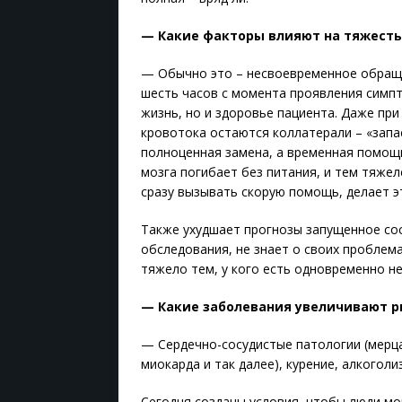
— Какие факторы влияют на тяжесть
— Обычно это – несвоевременное обращ
шесть часов с момента проявления симпт
жизнь, но и здоровье пациента. Даже пр
кровотока остаются коллатерали – «запа
полноценная замена, а временная помощь
мозга погибает без питания, и тем тяже
сразу вызывать скорую помощь, делает э
Также ухудшает прогнозы запущенное сос
обследования, не знает о своих проблем
тяжело тем, у кого есть одновременно н
— Какие заболевания увеличивают р
— Сердечно-сосудистые патологии (мерца
миокарда и так далее), курение, алкоголи
Сегодня созданы условия, чтобы люди мо