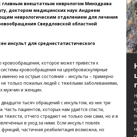
с
главным внештатным неврологом Минздрава
угу, доктором медицинских наук Андреем
ющим неврологическим отделением для лечения
ровообращения Свердловской областной
сен инсульт для среднестатистического
о кровообращения, которое может привести к
й системы кровообращения на цереброваскулярные
а именно на острые состояния – инсульты – примерно
ы, не только пожилых людей с тяжёлыми заболеваниями,
ых мужчин и женщин.
Н
п
 двадцати тысяч обращений с инсультом, из них три
к
. Часть пациентов, которых нам удаётся спасти,
п
 тяжести, отчего страдают не только они сами, но и в
и
влечённых в уход за ними. Если инсульт повлёк
Н
 функций, частичная реабилитация возможна, но
с