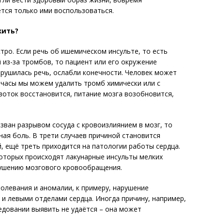
ётся только ими воспользоваться.
жить?
тро. Если речь об ишемическом инсульте, то есть
 из-за тромбов, то пациент или его окружение
арушилась речь, ослабли конечности. Человек может
 часы мы можем удалить тромб химически или с
оток восстановится, питание мозга возобновится,
ызван разрывом сосуда с кровоизлиянием в мозг, то
ная боль. В трети случаев причиной становится
, ещё треть приходится на патологии работы сердца.
оторых происходят лакунарные инсульты мелких
рушению мозгового кровообращения.
олевания и аномалии, к примеру, нарушение
и левыми отделами сердца. Иногда причину, например,
едовании выявить не удаётся – она может