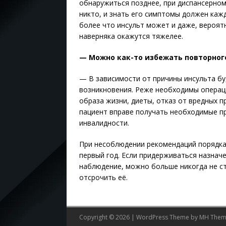
обнаружиться позднее, при диспансерном
никто, и знать его симптомы должен кажд
более что инсульт может и даже, вероятн
наверняка окажутся тяжелее.
— Можно как-то избежать повторног
— В зависимости от причины инсульта б
возникновения. Реже необходимы операц
образа жизни, диеты, отказ от вредных п
пациент вправе получать необходимые п
инвалидности.
При несоблюдении рекомендаций порядка
первый год. Если придерживаться назнач
наблюдение, можно больше никогда не с
отсрочить её.
Copyright © 2026 | WordPress Theme by
MH Them