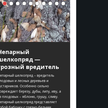
Непарный
шелкопряд —
грозный вредитель
епарный шелкопряд – вредитель
лодовых и лесных деревьев и
устарников. Особенно сильно
овреждает березу, дубы, липу, иву, а
з плодовых – яблоню, грушу, сливу.
епарный шелкопряд представляет
обой бабочку с грязно-белыми