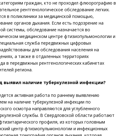
категориям граждан, кто не проходил флюорографию в
зательное рентгенологическое обследование легких.
ся в поликлиники за медицинской помощью,
вание органов дыхания. Если есть подозрение на
ой системы, обследование назначается во
ническом медицинском центре фтизиопульмонологии и
специальная служба передвижных цифровых
задействованы для обследования населения на
ениях, а также в отдаленных территориях
ода в передвижных рентгенологических кабинетах
телей региона.
д выявил наличие туберкулезной инфекции?
едется активная работа по раннему выявлению
нием на наличие туберкулезной инфекции по
ского осмотра направляются для углубленного
ркулезной службы. В Свердловской области работают
фтизитарического профиля, из которых головным
нский центр фтизиопульмонологии и инфекционных
ьютерная томография органов дыхания, которая