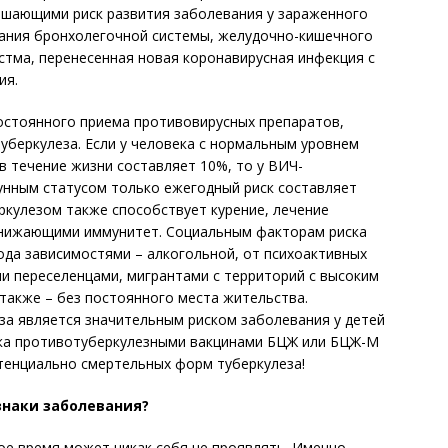
шающими риск развития заболевания у зараженного
вания бронхолегочной системы, желудочно-кишечного
астма, перенесенная новая коронавирусная инфекция с
ия.
остоянного приема противовирусных препаратов,
туберкулеза. Если у человека с нормальным уровнем
в течение жизни составляет 10%, то у ВИЧ-
унным статусом только ежегодный риск составляет
кулезом также способствует курение, лечение
снижающими иммунитет. Социальным факторам риска
да зависимостями – алкогольной, от психоактивных
и переселенцами, мигрантами с территорий с высоким
 также – без постоянного места жительства.
за является значительным риском заболевания у детей
вка противотуберкулезными вакцинами БЦЖ или БЦЖ-М
тенциально смертельных форм туберкулеза!
наки заболевания?
ое время может никак себя не проявлять. Именно