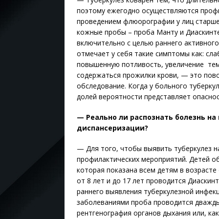
поэтому ежегодно осуществляются профи
проведением флюорографии у лиц старше
кожные пробы – проба Манту и Диаскинтес
включительно с целью раннего активного
отмечает у себя такие симптомы как: сла
повышенную потливость, увеличение темп
содержаться прожилки крови, — это пово
обследование. Когда у больного туберку
долей вероятности представляет опасно
— Реально ли распознать болезнь на
диспансеризации?
— Для того, чтобы выявить туберкулез н
профилактических мероприятий. Детей о
которая показана всем детям в возрасте 
от 8 лет и до 17 лет проводится Диаск
раннего выявления туберкулезной инфекц
заболеваниями проба проводится дважды 
рентгенография органов дыхания или, ка