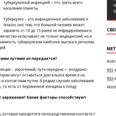
туберкулезной инфекцией – это треть всего
к
населения планеты.
(
Туберкулез – это инфекционное заболевание и
опасно оно тем, что больной человек может
СВЕ
заразить от 10 до 15 ранее не инфицированных и
овечество испытывает не только медицинский, но и
ваемость туберкулезом наиболее высока в регионах,
дей.
МЕТ
кими путями он передается?
Войт
екции – аэрогенный, пути передачи — воздушно-
RSS
з
ерии могут оставаться длительное время и на
RSS
к
 и контактным путем. В редких случаях заболевание
 то есть от беременной женщины к плоду.
Word
 заражения? Какие факторы способствуют
, которые находятся в непосредственном контакте с