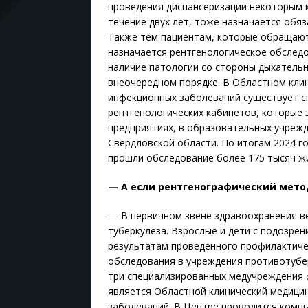
проведения диспансеризации некоторым 
течение двух лет, тоже назначается обя
Также тем пациентам, которые обращают
назначается рентгенологическое обследо
наличие патологии со стороны дыхательн
внеочередном порядке. В Областном кли
инфекционных заболеваний существует 
рентгенологических кабинетов, которые 
предприятиях, в образовательных учрежд
Свердловской области. По итогам 2024 г
прошли обследование более 175 тысяч жи
— А если рентгенографический мето
— В первичном звене здравоохранения в
туберкулеза. Взрослые и дети с подозре
результатам проведенного профилактиче
обследования в учреждения противотубе
три специализированных медучреждения 
является Областной клинический медици
заболеваний. В Центре проводится комп