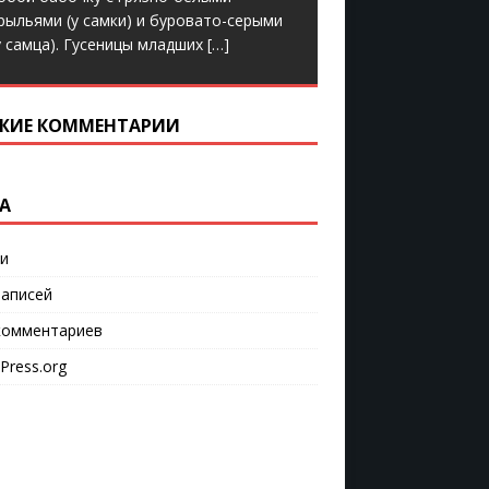
рыльями (у самки) и буровато-серыми
у самца). Гусеницы младших
[…]
ЖИЕ КОММЕНТАРИИ
А
и
аписей
омментариев
Press.org