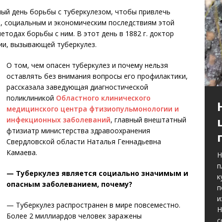
ый день борьбы с туберкулезом, чтобы привлечь
, социальным и экономическим последствиям этой
тодах борьбы с ним. В этот день в 1882 г. доктор
ии, вызывающей туберкулез.
О том, чем опасен туберкулез и почему нельзя
оставлять без внимания вопросы его профилактики,
рассказала заведующая диагностической
поликлиникой
Областного клинического
медицинского центра фтизиопульмонологии и
инфекционных заболеваний
, главный внештатный
фтизиатр министерства здравоохранения
Свердловской области Наталья Геннадьевна
Камаева.
Н
п
— Туберкулез является социально значимым и
к
опасным заболеванием, почему?
п
и
— Туберкулез распространен в мире повсеместно.
Н
Более 2 миллиардов человек заражены
с