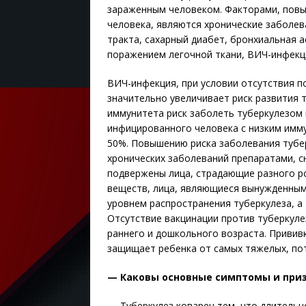
зараженным человеком. Факторами, повы
человека, являются хронические заболе
тракта, сахарный диабет, бронхиальная 
поражением легочной ткани, ВИЧ-инфекц
ВИЧ-инфекция, при условии отсутствия п
значительно увеличивает риск развития 
иммунитета риск заболеть туберкулезом 
инфицированного человека с низким имм
50%. Повышению риска заболевания тубер
хронических заболеваний препаратами, 
подвержены лица, страдающие разного ро
веществ, лица, являющиеся вынужденным
уровнем распространения туберкулеза, а
Отсутствие вакцинации против туберкуле
раннего и дошкольного возраста. Приви
защищает ребенка от самых тяжелых, по
— Каковы основные симптомы и приз
— Туберкулез коварен тем, что длительн