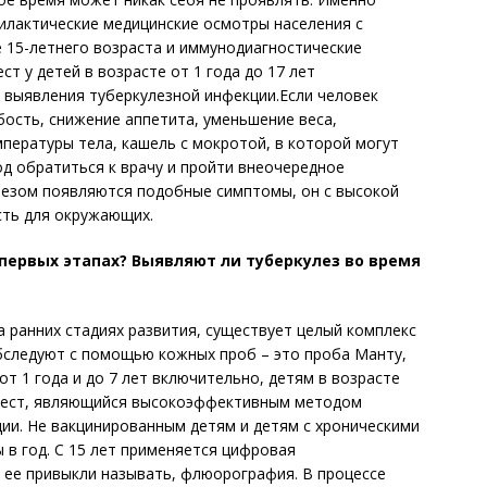
лактические медицинские осмотры населения с
 15-летнего возраста и иммунодиагностические
т у детей в возрасте от 1 года до 17 лет
 выявления туберкулезной инфекции.Если человек
бость, снижение аппетита, уменьшение веса,
ературы тела, кашель с мокротой, в которой могут
д обратиться к врачу и пройти внеочередное
лезом появляются подобные симптомы, он с высокой
сть для окружающих.
 первых этапах? Выявляют ли туберкулез во время
а ранних стадиях развития, существует целый комплекс
бследуют с помощью кожных проб – это проба Манту,
от 1 года и до 7 лет включительно, детям в возрасте
интест, являющийся высокоэффективным методом
ии. Не вакцинированным детям и детям с хроническими
в год. С 15 лет применяется цифровая
к ее привыкли называть, флюорография. В процессе