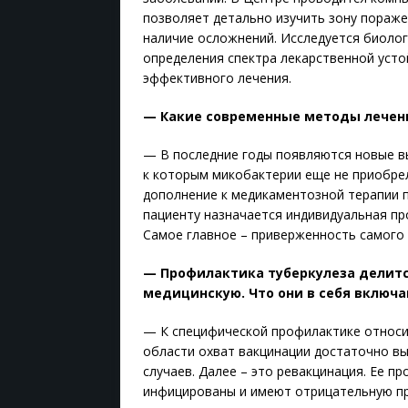
позволяет детально изучить зону пораже
наличие осложнений. Исследуется биоло
определения спектра лекарственной усто
эффективного лечения.
— Какие современные методы лечени
— В последние годы появляются новые 
к которым микобактерии еще не приобрел
дополнение к медикаментозной терапии п
пациенту назначается индивидуальная пр
Самое главное – приверженность самого 
— Профилактика туберкулеза делитс
медицинскую. Что они в себя включ
— К специфической профилактике относит
области охват вакцинации достаточно вы
случаев. Далее – это ревакцинация. Ее пр
инфицированы и имеют отрицательную пр