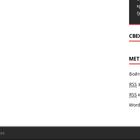
к
(
СВЕ
МЕТ
Войт
RSS
з
RSS
к
Word
es