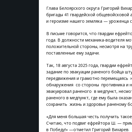
Глава Белоярского округа Григорий Виха
бригады 41 гвардейской общевойсковой а
и героизме нашего земляка — уроженца с
В письме говорится, что гвардии ефрейт
года. В должности механика-водителя мо
положительной стороны, несмотря на тр
поставленные ему задачи.
Так, 18 августа 2025 года, гвардии ефрей
задание по эвакуации раненого бойца шт
передвижения и грамотно перемещаясь н
обнаружения со стороны противника и н
эвакуировал раненого в медпункт, несмо
раненого в медпункт, где ему была оказ
сохранить жизнь и здоровье раненому б
«Для меня большая честь получить такое
Считаю, что подвиг ефрейтора Ш. — при
в Победу!» —отметил Григорий Вихарев.