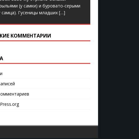
рыльями (у самки) и буровато-серыми
у самца). Гусеницы младших
[…]
ЖИЕ КОММЕНТАРИИ
А
и
аписей
омментариев
Press.org