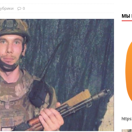
рубрики
0
МЫ 
https