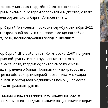
рев получил из 35 гвардейской мотострелковой
рмии письмо, в котором говорится о мужестве, отваге
ела Бруснятского Сергея Алексеевича Ш.
ор Сергей Алексеевич проходит службу с сентября 2022
тострелковой роты, в СВО зарекомендовал себя с
удности, военнослужащий всегда выполняет
тор Сергей Ш. в районе н.п. Котляровка (ДНР) получил
урмовой группы. Используя навыки скрытого
а местности, гвардии ефрейтор смог избежать
ашел раненого бойца. Проявив личную храбрость ,
тря на обстрел артиллерией противника. Эвакуация
Н
ана вся необходимая медицинская помощь, помогла
п
ойцу штурмовой группы.
к
п
 письмо о нашем земляке, настоящем патриоте.
и
мер для многих. Гордимся нашими защитниками и верим
Н
с