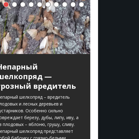
Непарный
шелкопряд —
грозный вредитель
епарный шелкопряд – вредитель
лодовых и лесных деревьев и
устарников. Особенно сильно
овреждает березу, дубы, липу, иву, а
з плодовых – яблоню, грушу, сливу.
епарный шелкопряд представляет
обой бабочку с грязно-белыми