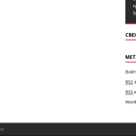
к
(
СВЕ
МЕТ
Войт
RSS
з
RSS
к
Word
es