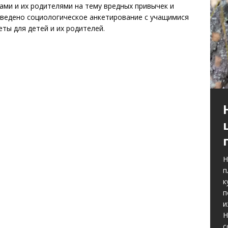
ами и их родителями на тему вредных привычек и
оведено социологическое анкетирование с учащимися
ты для детей и их родителей.
Н
п
к
п
и
Н
с