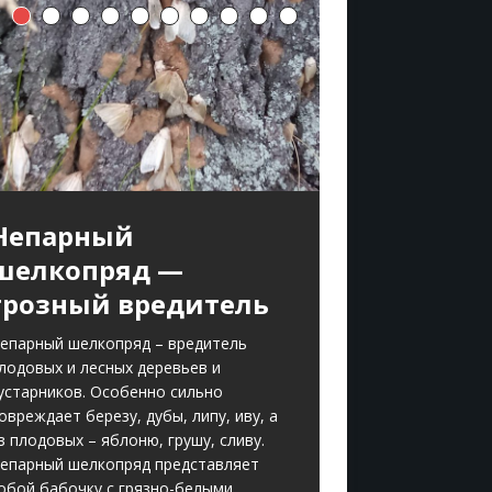
Непарный
шелкопряд —
грозный вредитель
епарный шелкопряд – вредитель
лодовых и лесных деревьев и
устарников. Особенно сильно
овреждает березу, дубы, липу, иву, а
з плодовых – яблоню, грушу, сливу.
епарный шелкопряд представляет
обой бабочку с грязно-белыми