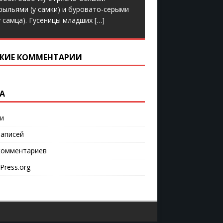
рыльями (у самки) и буровато-серыми
у самца). Гусеницы младших
[…]
ЖИЕ КОММЕНТАРИИ
А
и
аписей
омментариев
Press.org