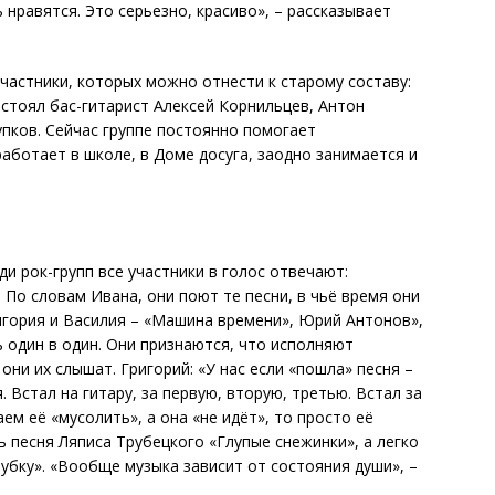
нравятся. Это серьезно, красиво», – рассказывает
частники, которых можно отнести к старому составу:
 стоял бас-гитарист Алексей Корнильцев, Антон
упков. Сейчас группе постоянно помогает
аботает в школе, в Доме досуга, заодно занимается и
ди рок-групп все участники в голос отвечают:
 По словам Ивана, они поют те песни, в чьё время они
ригория и Василия – «Машина времени», Юрий Антонов»,
ь один в один. Они признаются, что исполняют
 они их слышат. Григорий: «У нас если «пошла» песня –
 Встал на гитару, за первую, вторую, третью. Встал за
аем её «мусолить», а она «не идёт», то просто её
ь песня Ляписа Трубецкого «Глупые снежинки», а легко
убку». «Вообще музыка зависит от состояния души», –