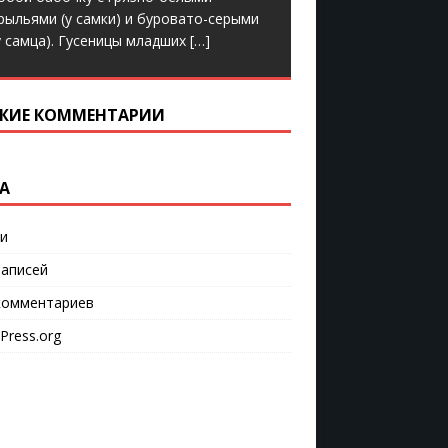
рыльями (у самки) и буровато-серыми
у самца). Гусеницы младших
[…]
ЖИЕ КОММЕНТАРИИ
А
и
аписей
омментариев
Press.org