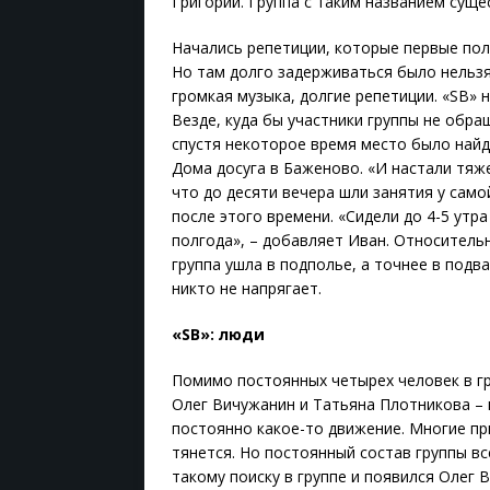
Григорий. Группа с таким названием сущес
Начались репетиции, которые первые пол
Но там долго задерживаться было нельзя.
громкая музыка, долгие репетиции. «SB» 
Везде, куда бы участники группы не обра
спустя некоторое время место было най
Дома досуга в Баженово. «И настали тяж
что до десяти вечера шли занятия у сам
после этого времени. «Сидели до 4-5 утра
полгода», – добавляет Иван. Относитель
группа ушла в подполье, а точнее в подв
никто не напрягает.
«SB»: люди
Помимо постоянных четырех человек в гр
Олег Вичужанин и Татьяна Плотникова – в
постоянно какое-то движение. Многие пр
тянется. Но постоянный состав группы вс
такому поиску в группе и появился Олег 