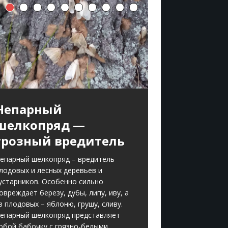
Непарный
шелкопряд —
грозный вредитель
епарный шелкопряд – вредитель
лодовых и лесных деревьев и
устарников. Особенно сильно
овреждает березу, дубы, липу, иву, а
з плодовых – яблоню, грушу, сливу.
епарный шелкопряд представляет
обой бабочку с грязно-белыми