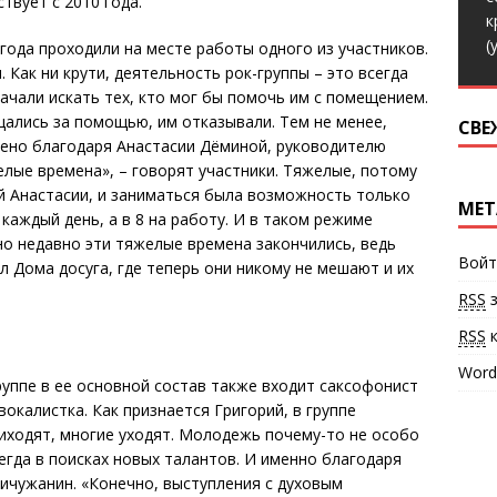
твует с 2010 года.
к
(
года проходили на месте работы одного из участников.
 Как ни крути, деятельность рок-группы – это всегда
начали искать тех, кто мог бы помочь им с помещением.
щались за помощью, им отказывали. Тем не менее,
СВЕ
дено благодаря Анастасии Дёминой, руководителю
елые времена», – говорят участники. Тяжелые, потому
ой Анастасии, и заниматься была возможность только
МЕТ
 каждый день, а в 8 на работу. И в таком режиме
но недавно эти тяжелые времена закончились, ведь
Войт
ал Дома досуга, где теперь они никому не мешают и их
RSS
з
RSS
к
Word
уппе в ее основной состав также входит саксофонист
окалистка. Как признается Григорий, в группе
иходят, многие уходят. Молодежь почему-то не особо
егда в поисках новых талантов. И именно благодаря
Вичужанин. «Конечно, выступления с духовым