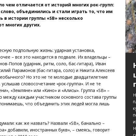
ло чем отличается от историй многих рок-групп:
слово, объединились и стали играть то, что им
сть в истории группы «SB» несколько
от многих других.
есную подпольную жизнь: ударная установка,
очее – все это находится в подвале. Их владельцы –
нов-Попов (ударник, ритм, соло, бас-гитара), Иван
силий Парамонов (бас-гитара, соло) и Никита Алексеев
ь необычного? Но это не те молодые двадцатилетние
 услышав словосочетание «рок-группа». И не те
и», «Земляне» или «Кино» и «Алисы». Группа «SB» –
Н
 но между каждым участником основного состава группы
п
т понимаешь, что объединить этих людей могла лишь
к
п
и
думали: как же назвать? Назвали «SB», банально –
Н
а» добавили, иностранных букв», – смеясь, говорит
с