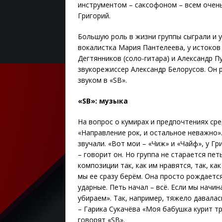
инструментом – саксофоном – всем очень 
Григорий.
Большую роль в жизни группы сыграли и у
вокалистка Мария Пантелеева, у истоков
Дегтянников (соло-гитара) и Александр П
звукорежиссер Александр Белорусов. Он р
звуком в «SB».
«SB»: музыка
На вопрос о кумирах и предпочтениях сре
«Направление рок, и остальное неважно».
звучали. «Вот мои – «Чиж» и «Чайф», у Г
– говорит он. Но группа не старается пет
композиции так, как им нравятся, так, как
мы ее сразу берём. Она просто рождается.
ударные. Петь начал – всё. Если мы начин
убираем». Так, например, тяжело давалас
– Гарика Сукачёва «Моя бабушка курит тр
говорят «SB».